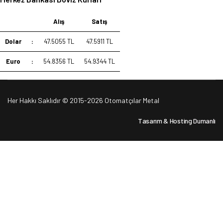
Alış
Satış
Dolar
:
47.5055 TL
47.5911 TL
Euro
:
54.8356 TL
54.9344 TL
Her Hakkı Saklıdır © 2015-2026 Otomatçılar Metal
Tasarım & Hosting
Dumanlı